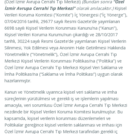
(Özel İzmir Avrupa Cerrahi Tıp Merkezi)
(Bundan sonra
“Özel
İzmir Avrupa Cerrahi Tıp Merkezi”
olarak anılacaktır.)
Kişisel
Verileri Koruma Komitesi (“Komite”) İç Yönergesi (“İç Yönerge”),
07/04/2016 tarihli, 29677 sayılı Resmi Gazete’de yayımlanan
6698 sayılı Kişisel Verilerin Korunması Kanunu’na (“Kanun”),
Kişisel Verileri Koruma Kurumu’nun çıkardığı ve 28/10/2017
tarihli, 30224 sayılı Resmi Gazete’de yayımlanan Kişisel Verilerin
Silinmesi, Yok Edilmesi veya Anonim Hale Getirilmesi Hakkında
Yönetmelik’e (“Yönetmelik”), Özel İzmir Avrupa Cerrahi Tıp
Merkezi Kişisel Verilerin Korunması Politikası’na (“Politika”) ve
Özel İzmir Avrupa Cerrahi Tıp Merkezi Kişisel Veri Saklama ve
İmha Politikası’na (“Saklama ve İmha Politikası”) uygun olarak
hazırlanmıştır.
Kanun ve Yönetmelik uyarınca kişisel veri saklama ve imha
süreçlerinin yürütülmesi ve gerekli iş ve işlemlerin yapılması
amacıyla, veri sorumlusu Özel İzmir Avrupa Cerrahi Tıp Merkezi
nezdinde bir Kişisel Verileri Koruma Komitesi kurulmuştur. Bu
kapsamda, kişisel verilerin korunması düzenlemeleri ve
Politikalar gereğince kişisel verilerin saklanması ve imhası için
Özel İzmir Avrupa Cerrahi Tıp Merkezi tarafından gerekli iç