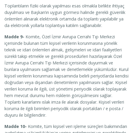
Toplantıların fiziki olarak yapılması esas olmakla birlikte ihtiyaç
duyulması ve Başkan’ın uygun görmesi halinde gerekli güvenlik
önlemleri alınarak elektronik ortamda da toplantı yapılabilir ya
da elektronik yollarla toplantıya katılım sağlanabilir.
Madde 9-
Komite, Özel İzmir Avrupa Cerrahi Tıp Merkezi
içerisinde bulunan tüm kişisel verilerin korunmasına yönelik
teknik ve idari önlemleri almak, gelişmeleri ve idari faaliyetleri
sürekli takip etmekle ve gerekli prosedürleri hazırlayarak Özel
İzmir Avrupa Cerrahi Tıp Merkezi içerisinde duyurmak ve
bunlara uyulmasını sağlamak ve denetlemekle yükümlüdür. Kurul
kişisel verilerin korunması kapsamında belirli periyotlarda kendisi
doğrudan veya dışarıdan denetimlerin yapılmasını sağlar. Kişisel
verileri koruma ile ilgili, üst yönetimi periyodik olarak toplayarak
hem mevcut durumu hem risklerin görüşülmesini sağlar.
Toplantı kararlarını ıslak imza ile alarak dosyalar. Kişisel verileri
koruma ile ilgili birimleri periyodik olarak portaldan / e posta /
duyuru ile bilgilendirir.
Madde 10-
Komite, tüm kişisel veri işleme süreçleri bakımından
aydınlatma yükümlülüğünün yerine getirilmesini ve gerektiğinde