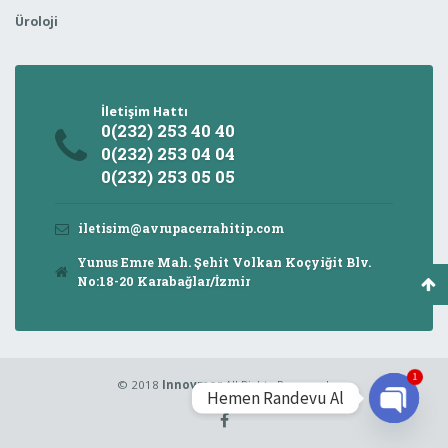
Üroloji
İletişim Hattı
0(232) 253 40 40
0(232) 253 04 04
0(232) 253 05 05
iletisim@avrupacerrahitip.com
Yunus Emre Mah. Şehit Volkan Koçyiğit Blv.
No:18-20 Karabağlar/İzmir
1
© 2018
Innovmar
All Rights Reserved.
Hemen Randevu Al
Open