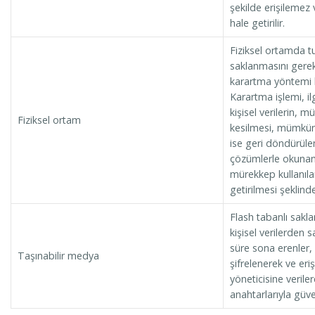
şekilde erişilemez 
hale getirilir.
Fiziksel ortamda tu
saklanmasını gerek
karartma yöntemi kul
Karartma işlemi, il
kişisel verilerin,
Fiziksel ortam
kesilmesi, mümkü
ise geri döndürüle
çözümlerle okunam
mürekkep kullanıl
getirilmesi şeklinde
Flash tabanlı sakl
kişisel verilerden 
süre sona erenler, 
Taşınabilir medya
şifrelenerek ve eri
yöneticisine verile
anahtarlarıyla güve