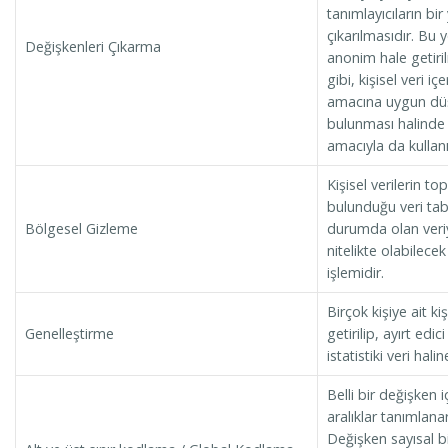
tanımlayıcıların bir
çıkarılmasıdır. Bu 
Değişkenleri Çıkarma
anonim hale getiril
gibi, kişisel veri iç
amacına uygun düş
bulunması halinde b
amacıyla da kullanıl
Kişisel verilerin t
bulunduğu veri tab
Bölgesel Gizleme
durumda olan veriye
nitelikte olabilecek 
işlemidir.
Birçok kişiye ait ki
Genelleştirme
getirilip, ayırt edici
istatistiki veri hali
Belli bir değişken 
aralıklar tanımlanar
Değişken sayısal b