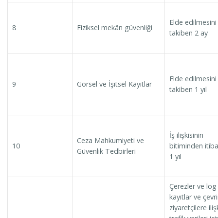
Elde edilmesini
8
Fiziksel mekân güvenliği
takiben 2 ay
Elde edilmesini
9
Görsel ve İşitsel Kayıtlar
takiben 1 yıl
İş ilişkisinin
Ceza Mahkumiyeti ve
10
bitiminden itib
Güvenlik Tedbirleri
1 yıl
Çerezler ve log
kayıtlar ve çevr
ziyaretçilere iliş