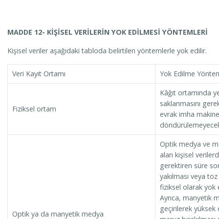
MADDE 12- KİŞİSEL VERİLERİN YOK EDİLMESİ YÖNTEMLERİ
Kişisel veriler aşağıdaki tabloda belirtilen yöntemlerle yok edilir.
Veri Kayıt Ortamı
Yok Edilme Yönte
Kâğıt ortamında yer
saklanmasını gerek
Fiziksel ortam
evrak imha makinel
döndürülemeyecek ş
Optik medya ve m
alan kişisel verile
gerektiren süre son
yakılması veya toz 
fiziksel olarak yok
Ayrıca, manyetik m
geçirilerek yüksek
Optik ya da manyetik medya