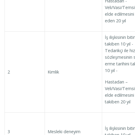
Hastadan -
Veli/Vasi/Temsi
elde edilmesini
eden 20 yıl
İş ilişkisinin biti
takiben 10 yıl -
Tedarikçi ile h
sözleşmesinin 
erme tarihini t
10 yıl -
2
Kimlik
Hastadan –
Veli/Vasi/Temsi
elde edilmesini
takiben 20 yıl
İş ilişkisinin biti
3
Mesleki deneyim
takiben 10 yıl