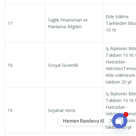
Elde Edilme
Sağlık Finansman ve
17
Tarihinden İtib
Planlama Bilgileri
10 Yıl
İş İlişkisinin Bit
Takiben 10 Yıl /
Hastadan -
18
Sosyal Güvenlik
Veli/Vasi/Temsi
elde edilmesini
takiben 20 yıl
İş İlişkisinin Bit
Takiben 10 Yıl /
Hastadan -
19
Seyahat Verisi
Veli/Vasi/Temsi
1
Hemen Randevu Al
elde edilmesini
takiben 20 yıl
Open