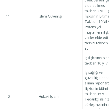
trafik verileri içi
elde edilmesini
takiben 2 yıl / İ
11
İşlem Güvenliği
İlişkisinin Bitimi
Takiben 10 Yıl /
Potansiyel
müşterilere ilişk
veriler elde ed
tarihini takiben
ay
İş ilişkisinin biti
takiben 10 yıl /
İş sağlığı ve
güvenliği neden
alınan raporlard
ilişkisinin bitimi
takiben 15 yıl -
12
Hukuki İşlem
Tedarikçi ile h
sözleşmesinin 