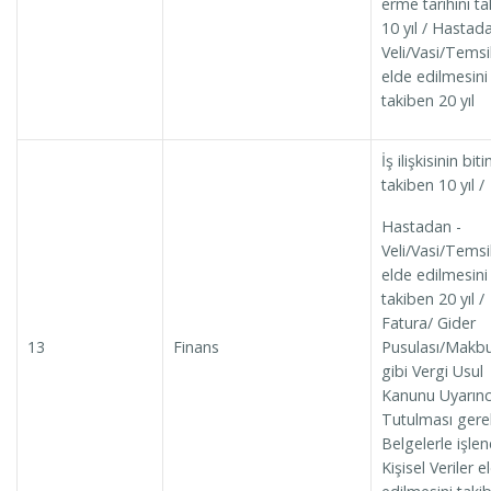
erme tarihini t
10 yıl / Hastad
Veli/Vasi/Temsi
elde edilmesini
takiben 20 yıl
İş ilişkisinin biti
takiben 10 yıl /
Hastadan -
Veli/Vasi/Temsi
elde edilmesini
takiben 20 yıl /
Fatura/ Gider
13
Finans
Pusulası/Makb
gibi Vergi Usul
Kanunu Uyarın
Tutulması ger
Belgelerle işle
Kişisel Veriler e