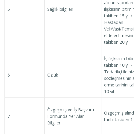
alınan raporlard
5
Sağlık bilgileri
ilişkisinin bitimi
takiben 15 yıl /
Hastadan -
Veli/Vasi/Temsi
elde edilmesini
takiben 20 yıl
İş ilişkisinin biti
takiben 10 yıl -
Tedarikçi ile h
6
Özlük
sözleşmesinin 
erme tarihini t
10 yıl
Özgeçmiş ve İş Başvuru
Özgeçmiş alınd
7
Formunda Yer Alan
tarihi takiben 1 
Bilgiler