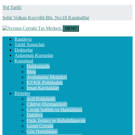
Yol Tarifi:
Şehit Volkan Koçyiğit Blv. No:18 Karabağlar
MENÜ
Randevu
Tahlil Sonuçları
Doktorlar
Anlaşmalı Kurumlar
Kurumsal
Hakkımızda
Blog
Aydınlatma Metinleri
KVKK Politikaları
İnsan Kaynakları
Birimler
Acil Polikliniği
Cildiye (Dermatoloji)
Çocuk Sağlığı ve Hastalıkları
Dahiliye
Fizik Tedavi ve Rehabilitasyon
Genel Cerrahi
Göz Hastalıkları