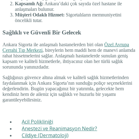
Kapsamlı Ağ:
Ankara’daki çok sayıda özel hastane ile
anlaşmaları bulunur.
Müşteri Odaklı Hizmet:
Sigortalıların memnuniyetini
öncelikli tutar.
Sağlıklı ve Güvenli Bir Gelecek
Ankara Sigorta ile anlaşmalı hastanelerden biri olan
Özel Avrupa
Cerrahi Tıp Merkezi
, bireylerin hem maddi hem de manevi anlamda
rahat hissetmelerini sağlar. Anlaşmalı hastanelerde sunulan geniş
kapsam ve kaliteli hizmetlerle, ihtiyacınız olan her türlü sağlık
sorununda yanınızdadır.
Sağlığınızı güvence altına almak ve kaliteli sağlık hizmetlerinden
faydalanmak için Ankara Sigorta’nın sunduğu poliçe seçeneklerini
değerlendirin. Bugün yapacağınız bir yatırımla, gelecekte hem
kendiniz hem de aileniz için sağlıklı ve huzurlu bir yaşamı
garantileyebilirsiniz.
Acil Polikliniği
Anestezi ve Reanimasyon Nedir?
Cildiye (Dermatoloji)