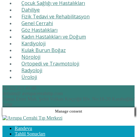
Çocuk Sağlığı ve Hastalıkları
Dahiliye
Fizik Tedavi ve Rehabilitasyon
Genel Cerrahi
Göz Hastalıkları
Kadın Hastalıkları ve Doğum
Kardiyoloji
Kulak Burun Boğaz
Nöroloji
Ortopedi ve Travmotoloji
Radyoloji
Üroloji
0(232) 253 40 40
iletisim@ avrupacerrahitip.com
Yunus Emre Mah. Şehit Volkan Koçyiğit Blv. No:18-20 Karabağlar/
İzmir
Manage consent
Randevu
Tahlil Sonuçları