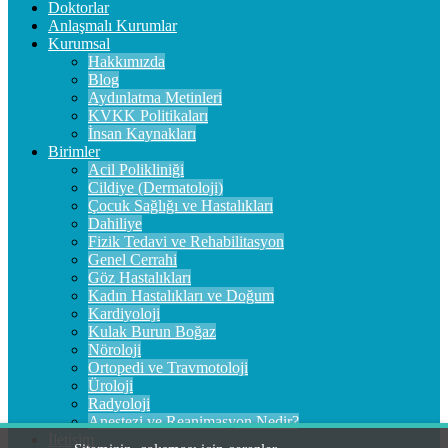
Doktorlar
Anlaşmalı Kurumlar
Kurumsal
Hakkımızda
Blog
Aydınlatma Metinleri
KVKK Politikaları
İnsan Kaynakları
Birimler
Acil Polikliniği
Cildiye (Dermatoloji)
Çocuk Sağlığı ve Hastalıkları
Dahiliye
Fizik Tedavi ve Rehabilitasyon
Genel Cerrahi
Göz Hastalıkları
Kadın Hastalıkları ve Doğum
Kardiyoloji
Kulak Burun Boğaz
Nöroloji
Ortopedi ve Travmotoloji
Üroloji
Radyoloji
Anestezi ve Reanimasyon Nedir?
İletişim