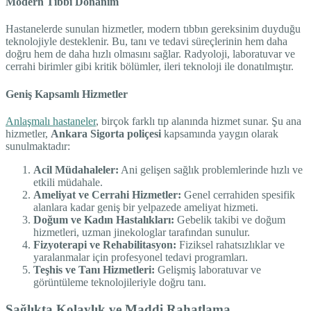
Modern Tıbbi Donanım
Hastanelerde sunulan hizmetler, modern tıbbın gereksinim duyduğu
teknolojiyle desteklenir. Bu, tanı ve tedavi süreçlerinin hem daha
doğru hem de daha hızlı olmasını sağlar. Radyoloji, laboratuvar ve
cerrahi birimler gibi kritik bölümler, ileri teknoloji ile donatılmıştır.
Geniş Kapsamlı Hizmetler
Anlaşmalı hastaneler
, birçok farklı tıp alanında hizmet sunar. Şu ana
hizmetler,
Ankara Sigorta poliçesi
kapsamında yaygın olarak
sunulmaktadır:
Acil Müdahaleler:
Ani gelişen sağlık problemlerinde hızlı ve
etkili müdahale.
Ameliyat ve Cerrahi Hizmetler:
Genel cerrahiden spesifik
alanlara kadar geniş bir yelpazede ameliyat hizmeti.
Doğum ve Kadın Hastalıkları:
Gebelik takibi ve doğum
hizmetleri, uzman jinekologlar tarafından sunulur.
Fizyoterapi ve Rehabilitasyon:
Fiziksel rahatsızlıklar ve
yaralanmalar için profesyonel tedavi programları.
Teşhis ve Tanı Hizmetleri:
Gelişmiş laboratuvar ve
görüntüleme teknolojileriyle doğru tanı.
Sağlıkta Kolaylık ve Maddi Rahatlama